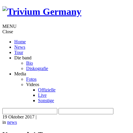
MENU
Close
Home
News
Tour
Die band
Bio
Diskografie
Media
Fotos
Videos
Offizielle
Live
Sonstige
19 Oktober 2017
|
in
news