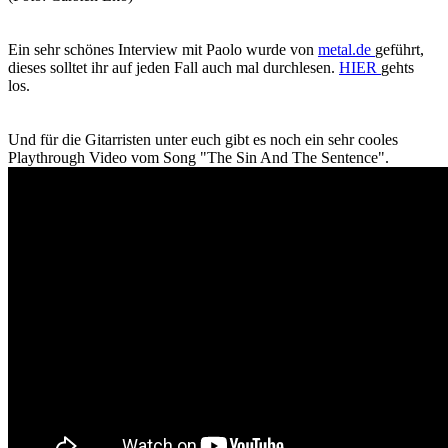
Ein sehr schönes Interview mit Paolo wurde von
metal.de
geführt,
dieses solltet ihr auf jeden Fall auch mal durchlesen.
HIER
gehts
los.
Und für die Gitarristen unter euch gibt es noch ein sehr cooles
Playthrough Video vom Song "The Sin And The Sentence".